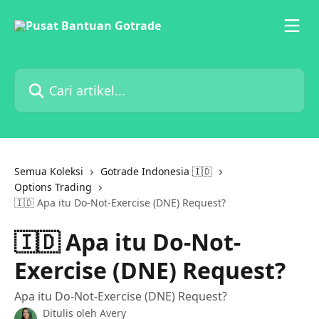
Lewati ke konten utama
Cari artikel...
Semua Koleksi
Gotrade Indonesia 🇮🇩
Options Trading
🇮🇩 Apa itu Do-Not-Exercise (DNE) Request?
🇮🇩 Apa itu Do-Not-
Exercise (DNE) Request?
Apa itu Do-Not-Exercise (DNE) Request?
Ditulis oleh
Avery