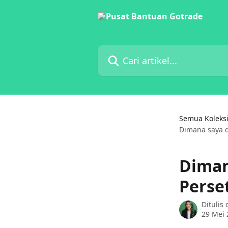
Lewati ke konten utama
Cari artikel...
Semua Koleks
Dimana saya 
Diman
Perse
Ditulis
29 Mei 