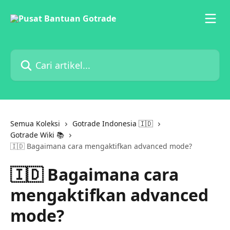
Lewati ke konten utama
Cari artikel...
Semua Koleksi
Gotrade Indonesia 🇮🇩
Gotrade Wiki 📚
🇮🇩 Bagaimana cara mengaktifkan advanced mode?
🇮🇩 Bagaimana cara
mengaktifkan advanced
mode?